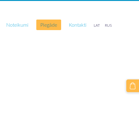
Noteikumi
Piegāde
Kontakti
LAT
RUS