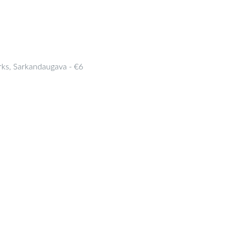
rks, Sarkandaugava
-
€6