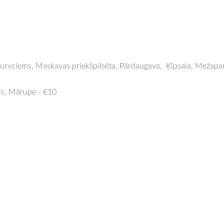
urvciems, Maskavas priekšpilsēta, Pārdaugava,
Ķīpsala, Mežapa
is, Mārupe -
€
10