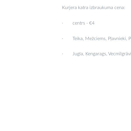
Kurjera katra izbraukuma cena:
· centrs -
€
4
· Teika, Mežciems, Pļavnieki, P
· Jugla, Ķengarags, Vecmīlgrāv