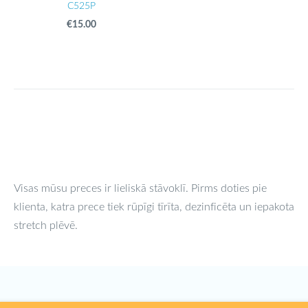
C525P
€15.00
Visas mūsu preces ir lieliskā stāvoklī. Pirms doties pie
klienta, katra prece tiek rūpīgi tīrīta, dezinficēta un iepakota
stretch plēvē.