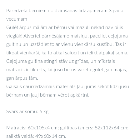
Paredzēta bērniem no dzimšanas līdz apmēram 3 gadu
vecumam
Gulēt ārpus mājām ar bērnu vai mazuli nekad nav bijis
vieglāk! Atveriet pārnēsājamo maisiņu, paceliet ceļojuma
gultiņu un uzstādiet to ar vienu vienkāršu kustību. Tas ir
tikpat vienkārši, kā to atkal salocīt un ielikt atpakaļ somā.
Ceļojuma gultiņa stingri stāv uz grīdas, un mīkstais
matracis ir tik ērts, lai jūsu bērns varētu gulēt gan mājās,
gan ārpus tām.
Gaišais caurredzamais materiāls ļauj jums sekot līdzi jūsu
bērnam un ļauj bērnam vērot apkārtni.
Svars ar somu: 6 kg
Matracis: 60x105x4 cm; gultiņas izmērs: 82x112x64 cm;
saliktā veidā: 49x60x14 cm.