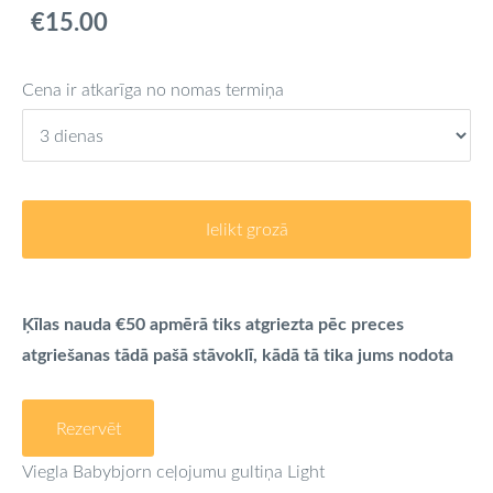
€15.00
Cena ir atkarīga no nomas termiņa
Ielikt grozā
Ķīlas nauda
€50
apmērā tiks atgriezta pēc preces
atgriešanas tādā pašā stāvoklī, kādā tā tika jums nodota
Rezervēt
Viegla Babybjorn ceļojumu gultiņa Light