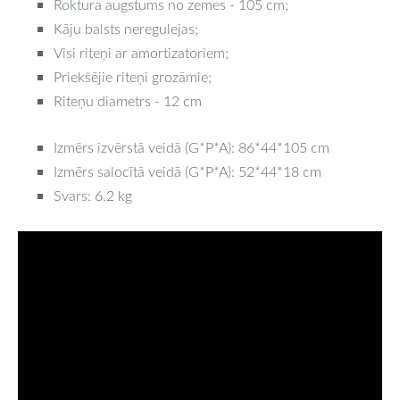
Roktura augstums no zemes - 105 cm;
Kāju balsts neregulejas;
Visi riteņi ar amortizatoriem;
Priekšējie riteņi grozāmie;
Riteņu diametrs - 12 cm
Izmērs izvērstā veidā (G*P*A): 86*44*105 cm
Izmērs salocītā veidā (G*P*A): 52*44*18 cm
Svars: 6.2 kg