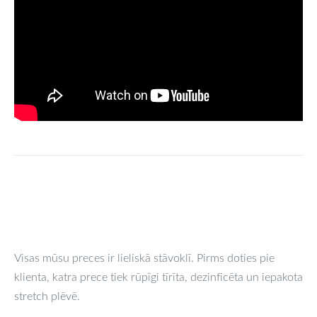
Visas mūsu preces ir lieliskā stāvoklī. Pirms doties pie
klienta, katra prece tiek rūpīgi tīrīta, dezinficēta un iepakota
stretch plēvē.