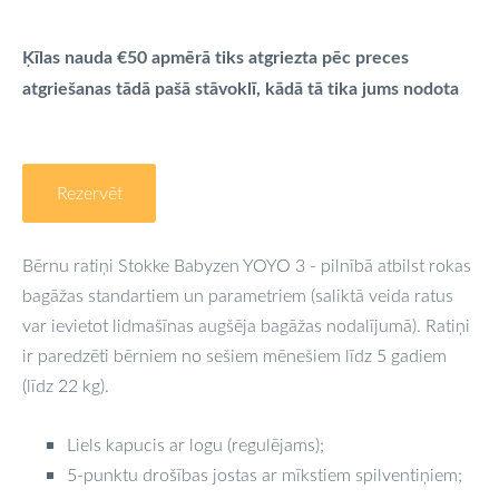
Ķīlas nauda
€50
apmērā tiks atgriezta pēc preces
atgriešanas tādā pašā stāvoklī, kādā tā tika jums nodota
Rezervēt
Bērnu ratiņi Stokke Babyzen YOYO 3 - pilnībā atbilst rokas
bagāžas standartiem un parametriem (saliktā veida ratus
var ievietot lidmašīnas augšēja bagāžas nodalījumā). Ratiņi
ir paredzēti bērniem no sešiem mēnešiem līdz 5 gadiem
(līdz 22 kg).
Liels kapucis ar logu (regulējams);
5-punktu drošības jostas ar mīkstiem spilventiņiem;