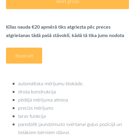
Ielikt grozā
Ķīlas nauda €20 apmērā tiks atgriezta pēc preces
atgriešanas tādā pašā stāvoklī, kādā tā tika jums nodota
Rezervēt
automātiska mērījumu blokāde.
droša konstrukcija
pēdējā mērījuma atmiņa
precīzs mērījums
taras funkcija
paredzēti jaundzimušo svēršanai guļus pozīcijā un
lielākiem bērniem stāvus